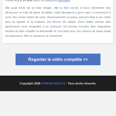
Publié
Il y a 14 ans
dans la catégorie
Blondes
Elle avait envie de se faire tringler, elle va être servie. A force d'entendre des
pisseuses en train de gémir de plaisir, cette blondasse à gros seins a commencé à
avoir des envies fortes de sexe. Heureusement un preux pervers était à ses cotés
pour lui tapoter et lui malaxer ses fesses de salope. Deux belles miches bien
généreuses avec lesquelles il va s'amuser. De bonnes fessées bien claquantes
histoire de bien chauffer la demoiselle et c'est parti pour une séance de baise haute
en jouissance. Elle va ramasser la cochonne!
Regarder la vidéo complète >>
Copyright 2026
STREAM ADULTE
- Tous droits réservés.