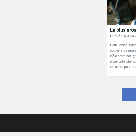
La plus gros
Publié
Il y a 14
Cette petite salo
gouter à sa gross
mâle entre ses gri
d'une taille phéno
les dents pour en