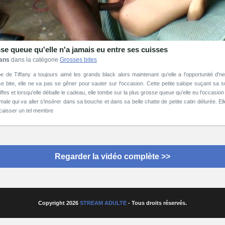
se queue qu'elle n'a jamais eu entre ses cuisses
 ans
dans la catégorie
Grosses bites
pe de Tiffany a toujours aimé les grands black alors maintenant qu'elle a l'opportunité d'n
e bite, elle ne va pas se gêner pour sauter sur l'occasion. Cette petite salope suçant sa suce
ffes et lorsqu'elle déballe le cadeau, elle tombe sur la plus grosse queue qu'elle eu l'occasion
male qui va aller s'insérer dans sa bouche et dans sa belle chatte de petite catin délurée. El
caisser un tel membre
Regarder la vidéo complète >>
Copyright 2026
STREAM ADULTE
- Tous droits réservés.