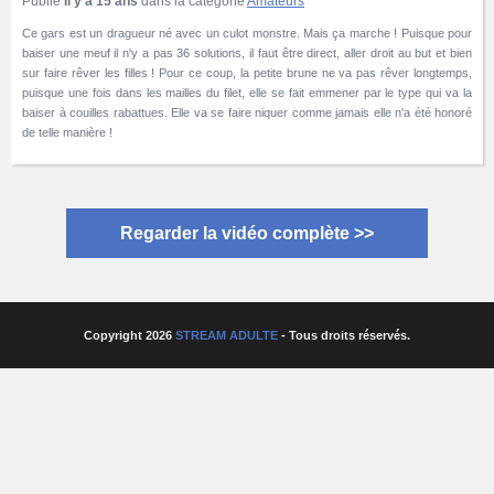
Publié
Il y a 15 ans
dans la catégorie
Amateurs
Ce gars est un dragueur né avec un culot monstre. Mais ça marche ! Puisque pour
baiser une meuf il n'y a pas 36 solutions, il faut être direct, aller droit au but et bien
sur faire rêver les filles ! Pour ce coup, la petite brune ne va pas rêver longtemps,
puisque une fois dans les mailles du filet, elle se fait emmener par le type qui va la
baiser à couilles rabattues. Elle va se faire niquer comme jamais elle n'a été honoré
de telle manière !
Regarder la vidéo complète >>
Copyright 2026
STREAM ADULTE
- Tous droits réservés.