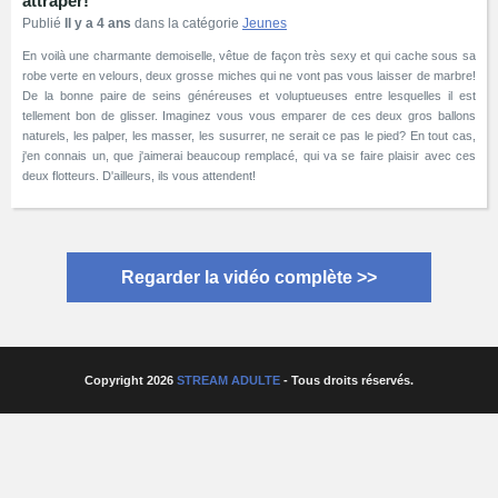
attraper!
Publié
Il y a 4 ans
dans la catégorie
Jeunes
En voilà une charmante demoiselle, vêtue de façon très sexy et qui cache sous sa
robe verte en velours, deux grosse miches qui ne vont pas vous laisser de marbre!
De la bonne paire de seins généreuses et voluptueuses entre lesquelles il est
tellement bon de glisser. Imaginez vous vous emparer de ces deux gros ballons
naturels, les palper, les masser, les susurrer, ne serait ce pas le pied? En tout cas,
j'en connais un, que j'aimerai beaucoup remplacé, qui va se faire plaisir avec ces
deux flotteurs. D'ailleurs, ils vous attendent!
Regarder la vidéo complète >>
Copyright 2026
STREAM ADULTE
- Tous droits réservés.