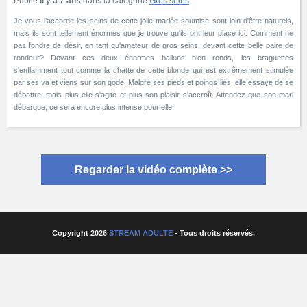
Publié
Il y a 7 ans
dans la catégorie
Gros seins
Je vous l'accorde les seins de cette jolie mariée soumise sont loin d'être naturels,
mais ils sont tellement énormes que je trouve qu'ils ont leur place ici. Comment ne
pas fondre de désir, en tant qu'amateur de gros seins, devant cette belle paire de
rondeur? Devant ces deux énormes ballons bien ronds, les braguettes
s'enflamment tout comme la chatte de cette blonde qui est extrêmement stimulée
par ses va et viens sur son gode. Malgré ses pieds et poings liés, elle essaye de se
débattre, mais plus elle s'agite et plus son plaisir s'accroît. Attendez que son mari
débarque, ce sera encore plus intense pour elle!
Regarder la vidéo complète >>
Copyright 2026
STREAM ADULTE
- Tous droits réservés.