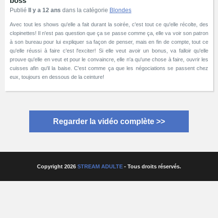
boss
Publié
Il y a 12 ans
dans la catégorie
Blondes
Avec tout les shows qu'elle a fait durant la soirée, c'est tout ce qu'elle récolte, des
clopinettes! Il n'est pas question que ça se passe comme ça, elle va voir son patron
à son bureau pour lui expliquer sa façon de penser, mais en fin de compte, tout ce
qu'elle réussi à faire c'est l'exciter! Si elle veut avoir un bonus, va falloir qu'elle
prouve qu'elle en veut et pour le convaincre, elle n'a qu'une chose à faire, ouvrir les
cuisses afin qu'il la baise. C'est comme ça que les négociations se passent chez
eux, toujours en dessous de la ceinture!
Regarder la vidéo complète >>
Copyright 2026
STREAM ADULTE
- Tous droits réservés.