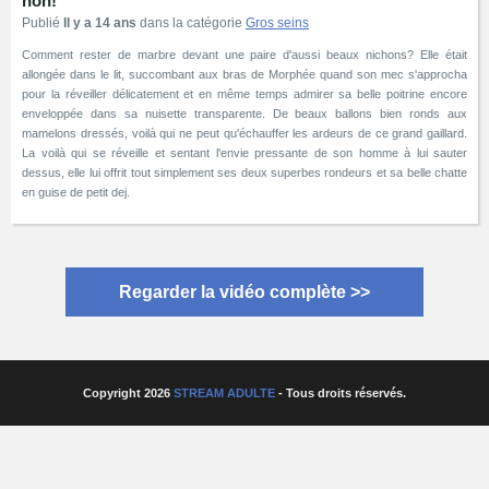
non!
Publié
Il y a 14 ans
dans la catégorie
Gros seins
Comment rester de marbre devant une paire d'aussi beaux nichons? Elle était
allongée dans le lit, succombant aux bras de Morphée quand son mec s'approcha
pour la réveiller délicatement et en même temps admirer sa belle poitrine encore
enveloppée dans sa nuisette transparente. De beaux ballons bien ronds aux
mamelons dressés, voilà qui ne peut qu'échauffer les ardeurs de ce grand gaillard.
La voilà qui se réveille et sentant l'envie pressante de son homme à lui sauter
dessus, elle lui offrit tout simplement ses deux superbes rondeurs et sa belle chatte
en guise de petit dej.
Regarder la vidéo complète >>
Copyright 2026
STREAM ADULTE
- Tous droits réservés.