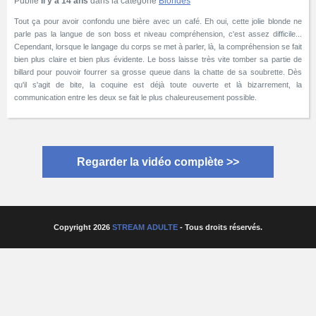
Publié
Il y a 14 ans
dans la catégorie
Blondes
Tout ça pour avoir confondu une bière avec un café. Eh oui, cette jolie blonde ne
parle pas la langue de son boss et niveau compréhension, c'est assez difficile...
Cependant, lorsque le langage du corps se met à parler, là, la compréhension se fait
bien plus claire et bien plus évidente. Le boss laisse très vite tomber sa partie de
billard pour pouvoir fourrer sa grosse queue dans la chatte de sa soubrette. Dès
qu'il s'agit de bite, la coquine est déjà toute ouverte et là bizarrement, la
communication entre les deux se fait le plus chaleureusement possible.
Regarder la vidéo complète >>
Copyright 2026
STREAM ADULTE
- Tous droits réservés.